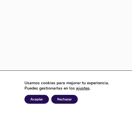
Usamos cookies para mejorar tu experiencia.
Puedes gestionarlas en los
ajustes
.
Aceptar
Rechazar
Política de Privacidad
Política de Cookies
Aviso Legal
Contacto
Copyright © 2026 - Fersa Automatismos, Todos Los
Derechos Reservados