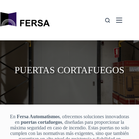
Saltar
al
contenido
PUERTAS CORTAFUEGOS
En
Fersa Automatismos
, ofrecemos soluciones innovadoras
en
puertas cortafuegos
, diseñadas para proporcionar la
máxima seguridad en caso de incendio. Estas puertas no solo
cumplen con las normativas más exigentes, sino que también
garantizan un alto nivel de resistencia y fiabilidad en