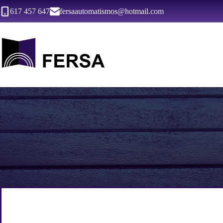
Saltar
617 457 647
fersaautomatismos@hotmail.com
al
contenido